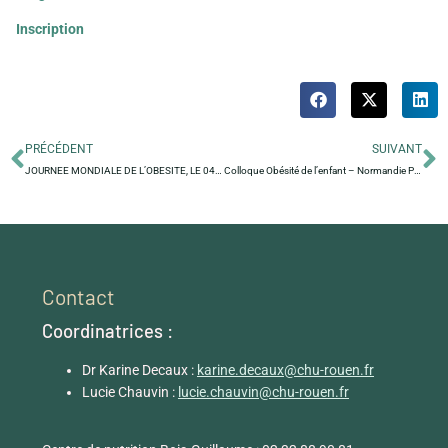
Inscription
PRÉCÉDENT
SUIVANT
JOURNEE MONDIALE DE L’OBESITE, LE 04 MARS 2026
Colloque Obésité de l’enfant – Normandie Pédiatrie
Contact
Coordinatrices :
Dr Karine Decaux :
karine.decaux@chu-rouen.fr
Lucie Chauvin :
lucie.chauvin@chu-rouen.fr