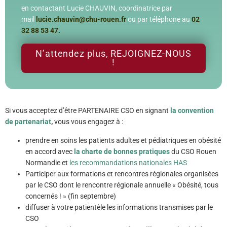
en contactant Lucie CHAUVIN, coordinatrice par
mail
lucie.chauvin@chu-rouen.fr
ou par téléphone au
02
32 88 53 47
.
N’attendez plus, REJOIGNEZ-NOUS
!
Si vous acceptez d’être PARTENAIRE CSO en signant
la convention
de partenariat
,
vous vous engagez à :
prendre en soins les patients adultes et pédiatriques en obésité
en accord avec
la charte de bonnes pratiques
du CSO Rouen
Normandie et
les recommandations nationales HAS
Participer aux formations et rencontres régionales organisées
par le CSO dont le rencontre régionale annuelle « Obésité, tous
concernés ! » (fin septembre)
diffuser à votre patientèle les informations transmises par le
CSO